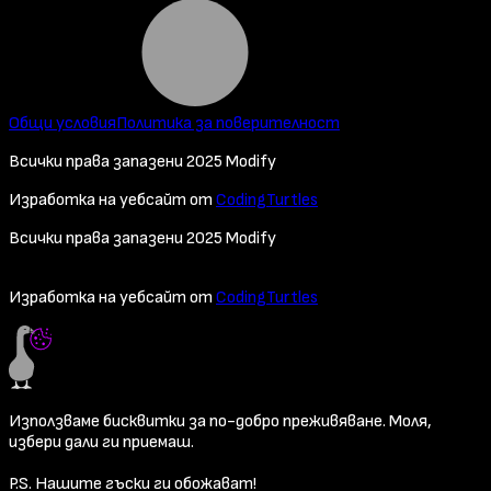
Общи условия
Политика за поверителност
Всички права запазени 2025 Modify
Изработка на уебсайт от
CodingTurtles
Всички права запазени 2025 Modify
Изработка на уебсайт от
CodingTurtles
Използваме бисквитки за по-добро преживяване. Моля,
избери дали ги приемаш.
P.S. Нашите гъски ги обожават!