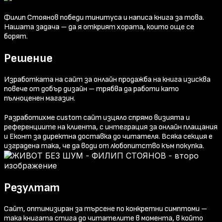
Филип Стоянов победи тинитуса и написа книга за това.
Нашата задача – да я открият хората, които още се
борят.
Решение
Изработката на сайт за онлайн продажба на книга изисква
повече от добър дизайн – трябва да работи като
пълноценен магазин.
Разработихме custom сайт изцяло спрямо визията и
референциите на клиента, с интеграция за онлайн плащания
и Еконт за директна доставка до читателя. Всяка секция е
изградена така, че да води от любопитство към покупка.
Резултат
Сайт, оптимизиран за търсене по конкретни симптоми –
така книгата стига до читателите в момента, в който