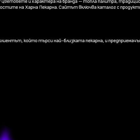
у цветовете и характера на бранда – топла палитра, традици
ностите на Харна Пекарна. Сайтът включва каталог с продукт
клиентът, който търси най-близката пекарна, и предприемач