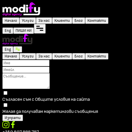
Начало
Услуги
За нас
Клиенти
Блог
Контакти
Eng
ПИШИ НИ
Eng
Начало
Услуги
За нас
Клиенти
Блог
Контакти
Съгласен съм с Общите условия на сайта
Желая да получавам маркетингови съобщения
Изпрати