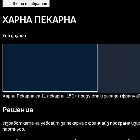
върни ме обратно
ХАРНА ПЕКАРНА
Уеб дизайн
Харна Пекарна са 11 пекарни, 150+ продукта и доказан франч
Решение
Изработката на уебсайт за пекарна с франчайз програма изис
партньор.