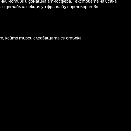
онни мотиви и домашна атмосфера. Текстовете на всяка
и и детайлна секция за франчайз партньорство.
ът, който търси следващата си стъпка.