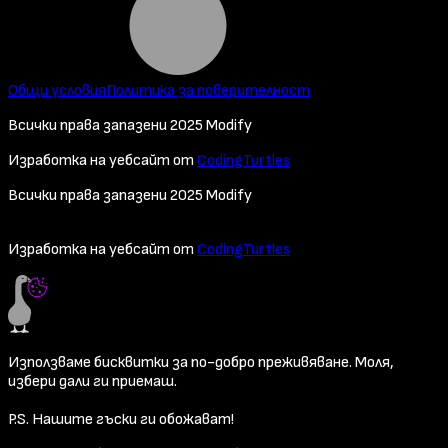
Общи условия
Политика за поверителност
Всички права запазени 2025 Modify
Изработка на уебсайт от
CodingTurtles
Всички права запазени 2025 Modify
Изработка на уебсайт от
CodingTurtles
Използваме бисквитки за по-добро преживяване. Моля,
избери дали ги приемаш.
P.S. Нашите гъски ги обожават!