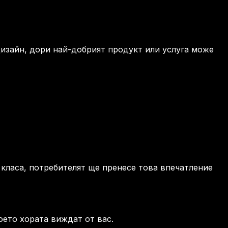
дизайн, дори най-добрият продукт или услуга може
 класа, потребителят ще пренесе това впечатление
оето хората виждат от вас.