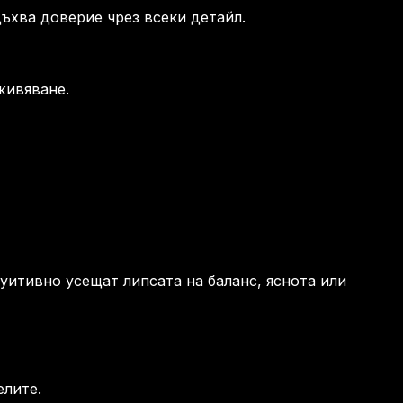
дъхва доверие чрез всеки детайл.
живяване.
уитивно усещат липсата на баланс, яснота или
елите.