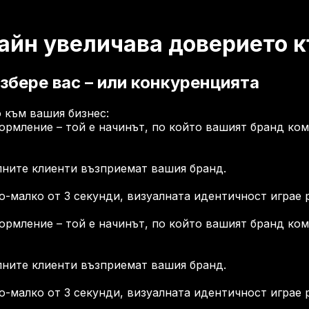
айн увеличава доверието к
збере вас – или конкуренцията
формление – той е начинът, по който вашият бранд к
лните клиенти възприемат вашия бранд.
по-малко от 3 секунди, визуалната идентичност играе
формление – той е начинът, по който вашият бранд к
лните клиенти възприемат вашия бранд.
по-малко от 3 секунди, визуалната идентичност играе