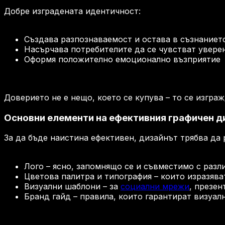
Добре изградената идентичност:
Създава разпознаваемост и остава в съзнаниет
Насърчава потребителите да се чувстват уверен
Оформя положително емоционално възприятие
Доверието не е нещо, което се купува – то се изграж
Основни елементи на ефективния графичен д
За да бъде наистина ефективен, дизайнът трябва да
Лого – ясно, запомнящо се и съвместимо с разл
Цветова палитра и типография – които изразяв
Визуални шаблони – за
социални мрежи
, презен
Бранд гайд – правила, които гарантират визуал