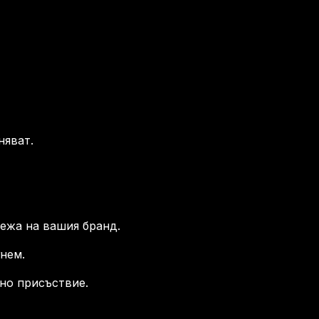
няват.
тежа на вашия бранд.
нем.
но присъствие.