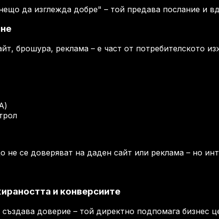
нещо да изглежда добре" – той предава послание и в
ане
йт, брошура, реклама – е част от потребителското из
A)
трол
 не се доверяват на даден сайт или реклама – но инт
ираността и конверсиите
о създава доверие – той директно подпомага бизнес ц