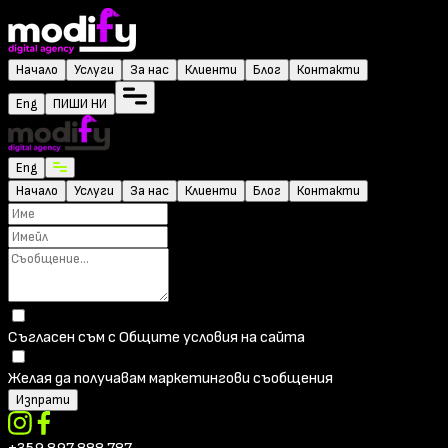
Начало
Услуги
За нас
Клиенти
Блог
Контакти
Eng
ПИШИ НИ
Eng
Начало
Услуги
За нас
Клиенти
Блог
Контакти
Съгласен съм с Общите условия на сайта
Желая да получавам маркетингови съобщения
Изпрати