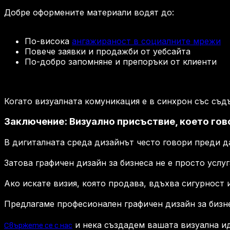
Добре оформените материали водят до:
По-висока
ангажираност в социалните мрежи
Повече заявки и продажби от уебсайта
По-добро запомняне и препоръки от клиенти
Когато визуалната комуникация е в синхрон със съдъ
Заключение: Визуално присъствие, което гов
В дигиталната среда дизайнът често говори преди да
Затова графичен дизайн за бизнеса не е просто услу
Ако искате визия, която продава, вдъхва сигурност 
Предлагаме професионален графичен дизайн за бизне
и нека създадем вашата визуална ид
Свържете се с нас