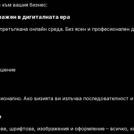
важен в дигиталната ера
претъпкана онлайн среда. Без ясен и професионален 
ошение
сионално. Ако визията ви излъчва последователност и
е
ове, шрифтове, изображения и оформление – всичко, к