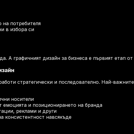
о на потребителя
и в избора си
да. А графичният дизайн за бизнеса е първият етап от
изайн
 работи стратегически и последователно. Най-важнит
ични носители
ат емоцията и позиционирането на бранда
тации, реклами и други
на консистентност навсякъде